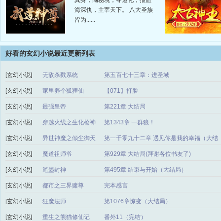
真身，闯秘境，夺造化，报血
海深仇，主宰天下。 八大圣族
皆为......
好看的玄幻小说最近更新列表
[玄幻小说]
无敌杀戮系统
第五百七十三章：进圣域
[玄幻小说]
家里养个狐狸仙
【071】打脸
[玄幻小说]
最强皇帝
第221章 大结局
[玄幻小说]
穿越火线之生化枪神
第1343章 一群狼！
[玄幻小说]
异世神魔之倾尘御天
第一千零九十二章 遇见你是我的幸福（大结
局）
[玄幻小说]
魔道祖师爷
第929章 大结局(拜谢各位书友了)
[玄幻小说]
笔墨封神
第495章 结束与开始（大结局）
[玄幻小说]
都市之三界赌尊
完本感言
[玄幻小说]
狂魔法师
第1076章惊变（大结局）
[玄幻小说]
重生之熊猫修仙记
番外11（完结）