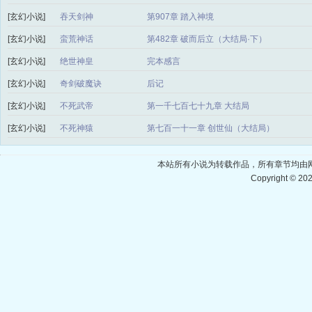
[玄幻小说]
吞天剑神
第907章 踏入神境
[玄幻小说]
蛮荒神话
第482章 破而后立（大结局·下）
[玄幻小说]
绝世神皇
完本感言
[玄幻小说]
奇剑破魔诀
后记
[玄幻小说]
不死武帝
第一千七百七十九章 大结局
[玄幻小说]
不死神猿
第七百一十一章 创世仙（大结局）
本站所有小说为转载作品，所有章节均由
Copyright © 20