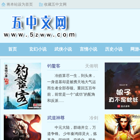
将本站设为首页
收藏五中文网
首页
玄幻小说
武侠小说
言情小说
历史小说
网游
钓鳌客
天侑明
冷皓算尽一生，到头来，
一身道基却是被携天地大气运
而生者全部吞噬。重回五百年
前，前世是一个“成功”的配角
和反派......
武道神尊
冷剑
中元大陆，群雄并立，万
道争锋。 少年秦鸿得灵火，炼