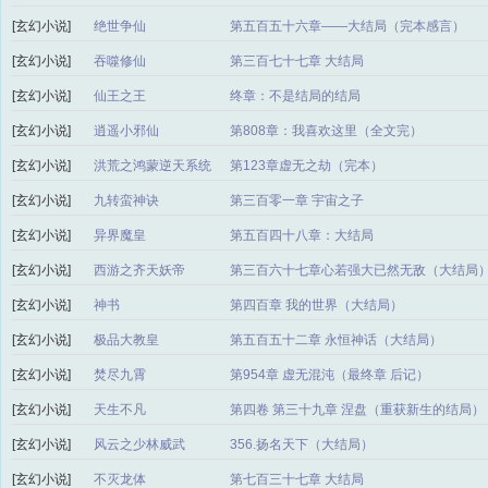
[玄幻小说]
绝世争仙
第五百五十六章——大结局（完本感言）
[玄幻小说]
吞噬修仙
第三百七十七章 大结局
[玄幻小说]
仙王之王
终章：不是结局的结局
[玄幻小说]
逍遥小邪仙
第808章：我喜欢这里（全文完）
[玄幻小说]
洪荒之鸿蒙逆天系统
第123章虚无之劫（完本）
[玄幻小说]
九转蛮神诀
第三百零一章 宇宙之子
[玄幻小说]
异界魔皇
第五百四十八章：大结局
[玄幻小说]
西游之齐天妖帝
第三百六十七章心若强大已然无敌（大结局
[玄幻小说]
神书
第四百章 我的世界（大结局）
[玄幻小说]
极品大教皇
第五百五十二章 永恒神话（大结局）
[玄幻小说]
焚尽九霄
第954章 虚无混沌（最终章 后记）
[玄幻小说]
天生不凡
第四卷 第三十九章 涅盘（重获新生的结局）
[玄幻小说]
风云之少林威武
356.扬名天下（大结局）
[玄幻小说]
不灭龙体
第七百三十七章 大结局