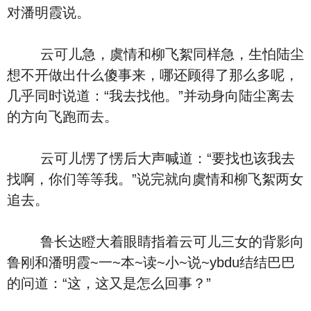
对潘明霞说。
云可儿急，虞情和柳飞絮同样急，生怕陆尘
想不开做出什么傻事来，哪还顾得了那么多呢，
几乎同时说道：“我去找他。”并动身向陆尘离去
的方向飞跑而去。
云可儿愣了愣后大声喊道：“要找也该我去
找啊，你们等等我。”说完就向虞情和柳飞絮两女
追去。
鲁长达瞪大着眼睛指着云可儿三女的背影向
鲁刚和潘明霞~一~本~读~小~说~ybdu结结巴巴
的问道：“这，这又是怎么回事？”