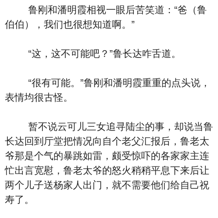
鲁刚和潘明霞相视一眼后苦笑道：“爸（鲁
伯伯），我们也很想知道啊。”
“这，这不可能吧？”鲁长达咋舌道。
“很有可能。”鲁刚和潘明霞重重的点头说，
表情均很古怪。
暂不说云可儿三女追寻陆尘的事，却说当鲁
长达回到厅堂把情况向自个老父汇报后，鲁老太
爷那是个气的暴跳如雷，颇受惊吓的各家家主连
忙出言宽慰，鲁老太爷的怒火稍稍平息下来后让
两个儿子送杨家人出门，就不需要他们给自己祝
寿了。