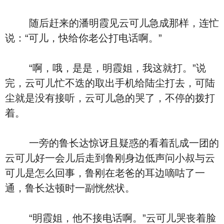
随后赶来的潘明霞见云可儿急成那样，连忙
说：“可儿，快给你老公打电话啊。”
“啊，哦，是是，明霞姐，我这就打。”说
完，云可儿忙不迭的取出手机给陆尘打去，可陆
尘就是没有接听，云可儿急的哭了，不停的拨打
着。
一旁的鲁长达惊讶且疑惑的看着乱成一团的
云可儿好一会儿后走到鲁刚身边低声问小叔与云
可儿是怎么回事，鲁刚在老爸的耳边嘀咕了一
通，鲁长达顿时一副恍然状。
“明霞姐，他不接电话啊。”云可儿哭丧着脸