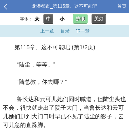
龙潜都市_第115章、这不可能吧
首页
大
中
小
护眼
关灯
字体：
上一章
目录
下一章
第115章、这不可能吧 (第1/2页)
“陆尘，等等。”
“陆总教，你去哪？”
鲁长达和云可儿她们同时喊道，但陆尘头也
不会，很快就走出了院子大门，当鲁长达和云可
儿她们赶到大门口时早已不见了陆尘的影子，云
可儿急的直跺脚。