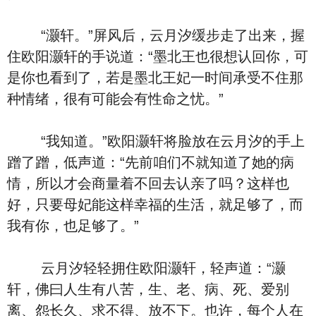
“灏轩。”屏风后，云月汐缓步走了出来，握
住欧阳灏轩的手说道：“墨北王也很想认回你，可
是你也看到了，若是墨北王妃一时间承受不住那
种情绪，很有可能会有性命之忧。”
“我知道。”欧阳灏轩将脸放在云月汐的手上
蹭了蹭，低声道：“先前咱们不就知道了她的病
情，所以才会商量着不回去认亲了吗？这样也
好，只要母妃能这样幸福的生活，就足够了，而
我有你，也足够了。”
云月汐轻轻拥住欧阳灏轩，轻声道：“灏
轩，佛曰人生有八苦，生、老、病、死、爱别
离、怨长久、求不得、放不下。也许，每个人在