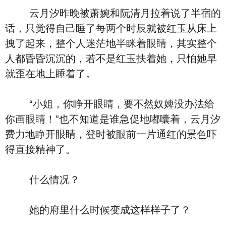
云月汐昨晚被萧婉和阮清月拉着说了半宿的
话，只觉得自己睡了每两个时辰就被红玉从床上
拽了起来，整个人迷茫地半眯着眼睛，其实整个
人都昏昏沉沉的，若不是红玉扶着她，只怕她早
就歪在地上睡着了。
“小姐，你睁开眼睛，要不然奴婢没办法给
你画眼睛！”也不知道是谁急促地嘟囔着，云月汐
费力地睁开眼睛，登时被眼前一片通红的景色吓
得直接精神了。
什么情况？
她的府里什么时候变成这样样子了？