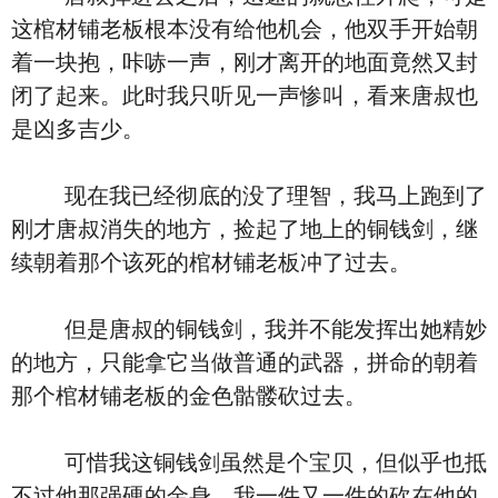
这棺材铺老板根本没有给他机会，他双手开始朝
着一块抱，咔哧一声，刚才离开的地面竟然又封
闭了起来。此时我只听见一声惨叫，看来唐叔也
是凶多吉少。
现在我已经彻底的没了理智，我马上跑到了
刚才唐叔消失的地方，捡起了地上的铜钱剑，继
续朝着那个该死的棺材铺老板冲了过去。
但是唐叔的铜钱剑，我并不能发挥出她精妙
的地方，只能拿它当做普通的武器，拼命的朝着
那个棺材铺老板的金色骷髅砍过去。
可惜我这铜钱剑虽然是个宝贝，但似乎也抵
不过他那强硬的金身。我一件又一件的砍在他的