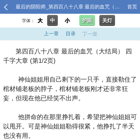
最后的阴阳师_第四百八十八章 最后的血咒（大结局） 四千字大章
首页
大
中
小
护眼
关灯
字体：
上一章
目录
下一章
第四百八十八章 最后的血咒（大结局） 四
千字大章 (第1/2页)
神仙姐姐用自己剩下的一只手，直接勒住了
棺材铺老板的脖子，棺材铺老板刚才还非常狂
妄，但现在他已经笑不出声。
他拼命的在那里挣扎着，希望把神仙姐姐可
以甩开。可是神仙姐姐勒得很紧，他挣扎了半天
也没有用。