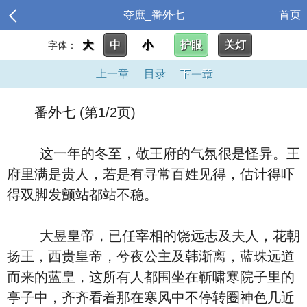
夺庶_番外七
首页
大
中
小
护眼
关灯
字体：
上一章
目录
下一章
番外七 (第1/2页)
这一年的冬至，敬王府的气氛很是怪异。王
府里满是贵人，若是有寻常百姓见得，估计得吓
得双脚发颤站都站不稳。
大昱皇帝，已任宰相的饶远志及夫人，花朝
扬王，西贵皇帝，兮夜公主及韩渐离，蓝珠远道
而来的蓝皇，这所有人都围坐在靳啸寒院子里的
亭子中，齐齐看着那在寒风中不停转圈神色几近