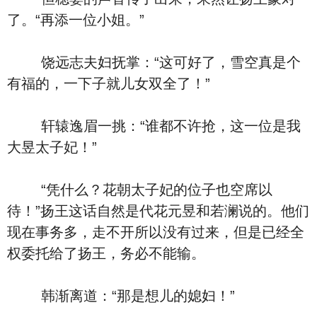
了。“再添一位小姐。”
饶远志夫妇抚掌：“这可好了，雪空真是个
有福的，一下子就儿女双全了！”
轩辕逸眉一挑：“谁都不许抢，这一位是我
大昱太子妃！”
“凭什么？花朝太子妃的位子也空席以
待！”扬王这话自然是代花元昱和若澜说的。他们
现在事务多，走不开所以没有过来，但是已经全
权委托给了扬王，务必不能输。
韩渐离道：“那是想儿的媳妇！”