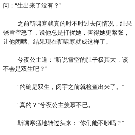
问：“生出来了没有？”
之前靳啸寒就真的时不时过去问情况，结果
饶雪空怒了，说他总是打扰她，害得她更紧张，
让他闭嘴。结果现在靳啸寒就成这样了。
兮夜公主道：“听说雪空的肚子极其大，该
不会是双生吧？”
“的确是双生，闵宇之前就检查出来了。”
“真的？”兮夜公主羡慕不已。
靳啸寒猛地转过头来：“你们能不吵吗？”