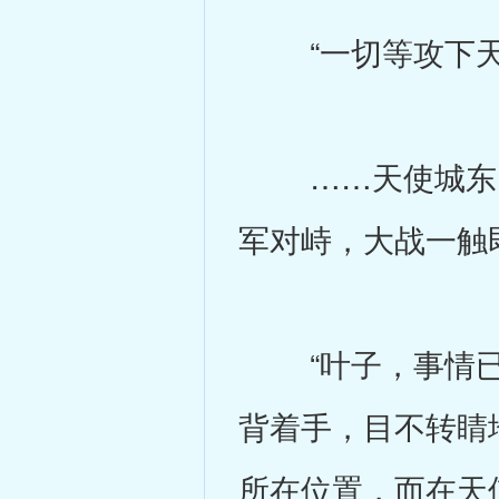
“一切等攻下天使
……天使城东门
军对峙，大战一触
“叶子，事情已经
背着手，目不转睛
所在位置，而在天