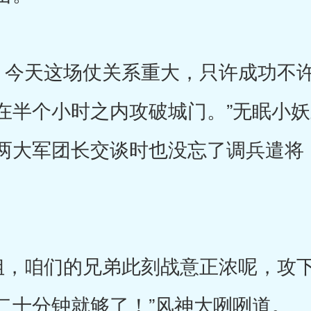
今天这场仗关系重大，只许成功不许
半个小时之内攻破城门。”无眠小妖虽
两大军团长交谈时也没忘了调兵遣将
，咱们的兄弟此刻战意正浓呢，攻下
二十分钟就够了！”风神大咧咧道。