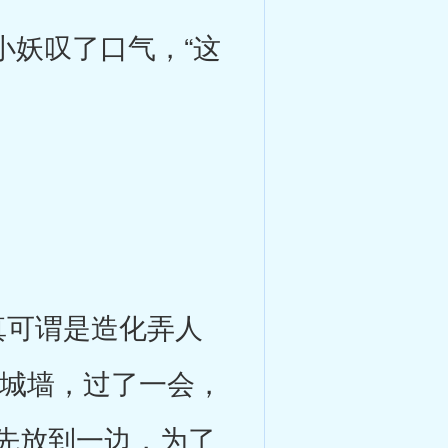
妖叹了口气，“这
可谓是造化弄人
的城墙，过了一会，
怨先放到一边，为了