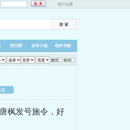
：
用户注册
说
排行榜
全本小说
临时书架
翻页
夜间
书签
唐枫发号施令，好