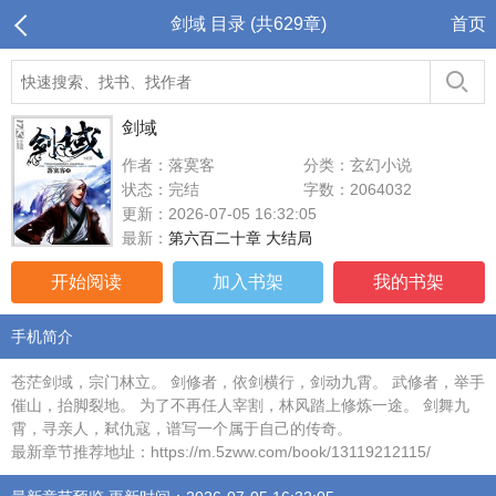
剑域 目录 (共629章)
首页
剑域
作者：落寞客
分类：玄幻小说
状态：完结
字数：2064032
更新：2026-07-05 16:32:05
最新：
第六百二十章 大结局
开始阅读
加入书架
我的书架
手机简介
苍茫剑域，宗门林立。 剑修者，依剑横行，剑动九霄。 武修者，举手
催山，抬脚裂地。 为了不再任人宰割，林风踏上修炼一途。 剑舞九
霄，寻亲人，弒仇寇，谱写一个属于自己的传奇。
最新章节推荐地址：https://m.5zww.com/book/13119212115/