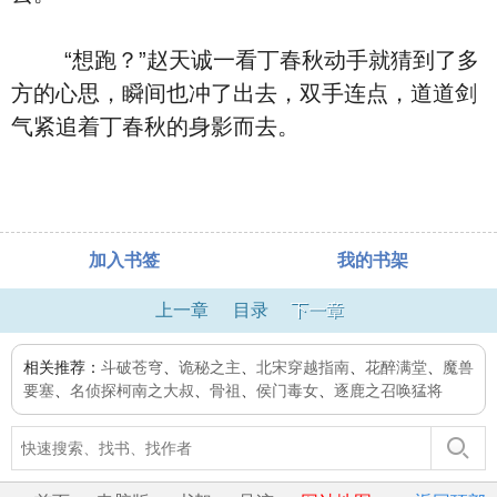
“想跑？”赵天诚一看丁春秋动手就猜到了多
方的心思，瞬间也冲了出去，双手连点，道道剑
气紧追着丁春秋的身影而去。
加入书签
我的书架
上一章
目录
下一章
相关推荐：
斗破苍穹
、
诡秘之主
、
北宋穿越指南
、
花醉满堂
、
魔兽
要塞
、
名侦探柯南之大叔
、
骨祖
、
侯门毒女
、
逐鹿之召唤猛将