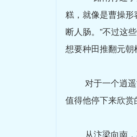
糕，就像是曹操形
断人肠。”不过这
想要种田推翻元朝
对于一个逍遥世
值得他停下来欣赏
从汴梁向南，不