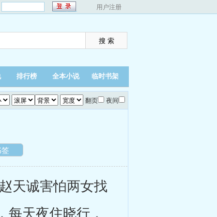
：
用户注册
说
排行榜
全本小说
临时书架
翻页
夜间
书签
赵天诚害怕两女找
，每天夜住晓行，