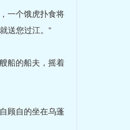
，一个饿虎扑食将
就送您过江。”
艘船的船夫，摇着
自顾自的坐在乌蓬