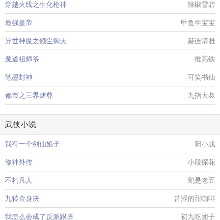
穿越火线之生化枪神
辣椒雪碧
最强皇帝
甲鱼牛宝宝
异世神魔之倾尘御天
赫连清雅
魔道祖师爷
推高铁
笔墨封神
可笑书仙
都市之三界赌尊
九指大叔
武侠小说
我有一个剑仙娘子
阳小戎
修神外传
小段探花
不朽凡人
鹅是老五
九转金身决
苦涩的甜咖啡
我怎么会成了反派跟班
初九吃团子