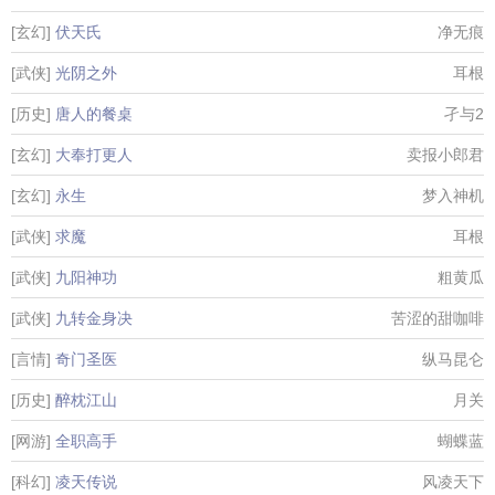
[玄幻]
伏天氏
净无痕
[武侠]
光阴之外
耳根
[历史]
唐人的餐桌
孑与2
[玄幻]
大奉打更人
卖报小郎君
[玄幻]
永生
梦入神机
[武侠]
求魔
耳根
[武侠]
九阳神功
粗黄瓜
[武侠]
九转金身决
苦涩的甜咖啡
[言情]
奇门圣医
纵马昆仑
[历史]
醉枕江山
月关
[网游]
全职高手
蝴蝶蓝
[科幻]
凌天传说
风凌天下