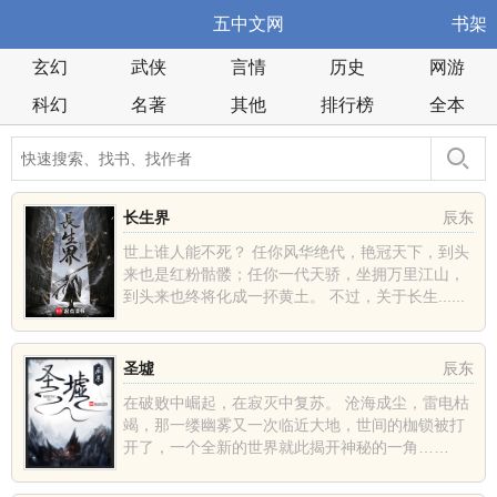
五中文网
书架
玄幻
武侠
言情
历史
网游
科幻
名著
其他
排行榜
全本
长生界
辰东
世上谁人能不死？ 任你风华绝代，艳冠天下，到头
来也是红粉骷髅；任你一代天骄，坐拥万里江山，
到头来也终将化成一抔黄土。 不过，关于长生......
圣墟
辰东
在破败中崛起，在寂灭中复苏。 沧海成尘，雷电枯
竭，那一缕幽雾又一次临近大地，世间的枷锁被打
开了，一个全新的世界就此揭开神秘的一角……
......