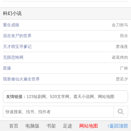
科幻小说
重生成狼
金刀驸马
混在丧尸的世界
雨水
天才萌宝寻爹记
萧魂夜
无限恐怖网
诸葛烤肉
星爆
广林
我靠修仙火遍全世界
楚若夕
友情链接：
123短剧网
、
520文学网
、
遮天小说网
、
网站地图
首页
电脑版
书架
足迹
网站地图
↑返回顶部