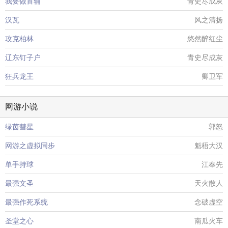
我要做首辅
青史尽成灰
汉瓦
风之清扬
攻克柏林
悠然醉红尘
辽东钉子户
青史尽成灰
狂兵龙王
卿卫军
网游小说
绿茵彗星
郭怒
网游之虚拟同步
魁梧大汉
单手持球
江奉先
最强文圣
天火散人
最强作死系统
念破虚空
圣堂之心
南瓜火车