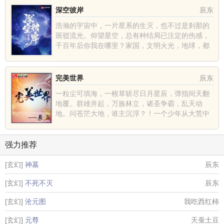
深空彼岸
辰东
浩瀚的宇宙中，一片星系的生灭，也不过是刹那的
斑驳流光。仰望星空，总有种结局已注定的伤感，
千百年后你我在哪里？家国，文明火光，地球，都
不过是深空中的一......
完美世界
辰东
一粒尘可填海，一根草斩尽日月星辰，弹指间天翻
地覆。群雄并起，万族林立，诸圣争霸，乱天动
地。问苍茫大地，谁主沉浮？！一个少年从大荒中
走出，一切从这里开......
强力推荐
[玄幻]
神墓
辰东
[玄幻]
不死不灭
辰东
[玄幻]
沧元图
我吃西红柿
[玄幻]
元尊
天蚕土豆