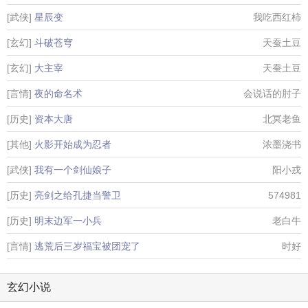
[武侠]
星辰变
我吃西红柿
[玄幻]
斗破苍穹
天蚕土豆
[玄幻]
大主宰
天蚕土豆
[言情]
夜的命名术
会说话的肘子
[历史]
资本大唐
北冥老鱼
[其他]
火影开始成为忍者
浓墨浇书
[武侠]
我有一个剑仙娘子
阳小戎
[历史]
亮剑之给孔捷当警卫
574981
[历史]
明末边军一小兵
老白牛
[言情]
逃荒后三岁福宝被团宠了
时好
玄幻小说