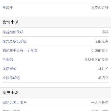
星辰变
我吃西红柿
言情小说
穿越婚然天成
席祯
盘龙之成长系统
若醉若离
我的左手里有一个帝国
饥饿的蚊子
洛阳锦
寻找失落的爱情
无良国师
林月初
小妖养成记
易语空
历史小说
回到天国当附马
平凡不是错